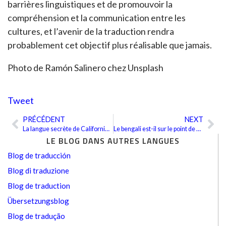
barrières linguistiques et de promouvoir la
compréhension et la communication entre les
cultures, et l’avenir de la traduction rendra
probablement cet objectif plus réalisable que jamais.
Photo de Ramón Salinero chez Unsplash
Tweet
PRÉCÉDENT
NEXT
Précédent
Sui
La langue secrète de Californie: le boontling
Le bengali est-il sur le point de connaître une montée en popularité ?
LE BLOG DANS AUTRES LANGUES
Blog de traducción
Blog di traduzione
Blog de traduction
Übersetzungsblog
Blog de tradução