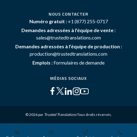
NOUS CONTACTER
Numéro gratuit :
+1 (877) 255-0717
Demandes adressées à l’équipe de vente :
sales@trustedtranslations.com
Demandes adressées à l’équipe de production :
production@trustedtranslations.com
Emplois :
Formulaires de demande
MÉDIAS SOCIAUX
© 2026 par
Trusted Translations
Tous droits réservés.
📅
✉️
📋
📞
Plan du site
Conditions générales
Politique de Confidentialité