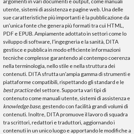
argomenti in vari documenti e output, come manuali
Adobe InDesign
utente, sistemi di assistenza e pagine web. Una delle
sue caratteristiche più importanti è la pubblicazione da
un’unica fonte che genera più formati tra cui HTML,
PDF e EPUB. Ampiamente adottato in settori come lo
sviluppo di software, l’ingegneria e la sanità, DITA
gestisce e pubblica in modo efficiente informazioni
Adobe Premiere
tecniche complesse garantendo al contempo coerenza
nella terminologia, nello stile e nella struttura dei
contenuti. DITA sfrutta un’ampia gamma di strumenti e
piattaforme compatibili, rispettando gli standard e le
best practice
del settore. Supporta vari tipi di
contenuto come manuali utente, sistemi di assistenza e
Microsoft Word
knowledge base
, gestendo con facilità grandi volumi di
contenuti. Inoltre, DITA promuove il lavoro di squadra
tra scrittori, redattori e traduttori, aggiornando i
contenuti in un unico luogo e apportando le modifiche a