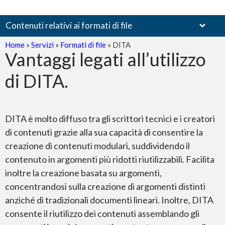
Contenuti relativi ai formati di file
Home
»
Servizi
»
Formati di file
»
DITA
Vantaggi legati all’utilizzo
di DITA.
Documenti scansionati
DITA è molto diffuso tra gli scrittori tecnici e i creatori
di contenuti grazie alla sua capacità di consentire la
creazione di contenuti modulari, suddividendo il
contenuto in argomenti più ridotti riutilizzabili. Facilita
PDF – Adobe Reader
inoltre la creazione basata su argomenti,
concentrandosi sulla creazione di argomenti distinti
anziché di tradizionali documenti lineari. Inoltre, DITA
consente il riutilizzo dei contenuti assemblando gli