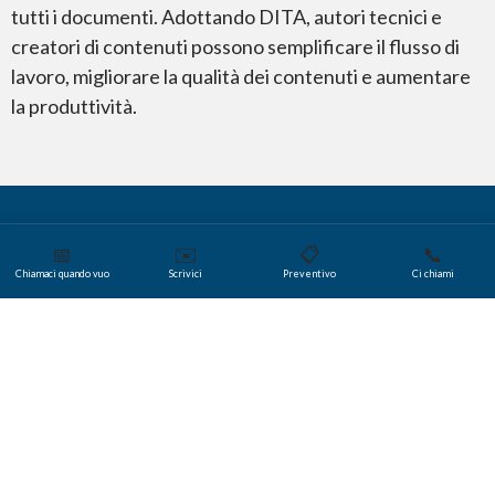
tutti i documenti. Adottando DITA, autori tecnici e
Microsoft PowerPoint
creatori di contenuti possono semplificare il flusso di
lavoro, migliorare la qualità dei contenuti e aumentare
la produttività.
Microsoft Excel
📅
✉️
📋
📞
Chiamaci quando vuo
Scrivici
Preventivo
Ci chiami
Lo sapevate?
Elementi fondamentali di
Microsoft Project
Dita