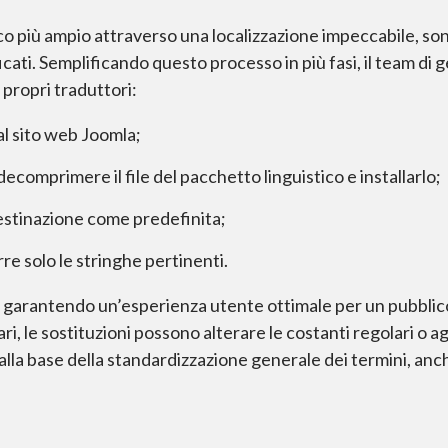
o più ampio attraverso una localizzazione impeccabile, son
dificati. Semplificando questo processo in più fasi, il team d
 propri traduttori:
al sito web Joomla;
ecomprimere il file del pacchetto linguistico e installarlo;
destinazione come predefinita;
rre solo le stringhe pertinenti.
ati, garantendo un’esperienza utente ottimale per un pubblic
rari, le sostituzioni possono alterare le costanti regolari o 
è alla base della standardizzazione generale dei termini, a