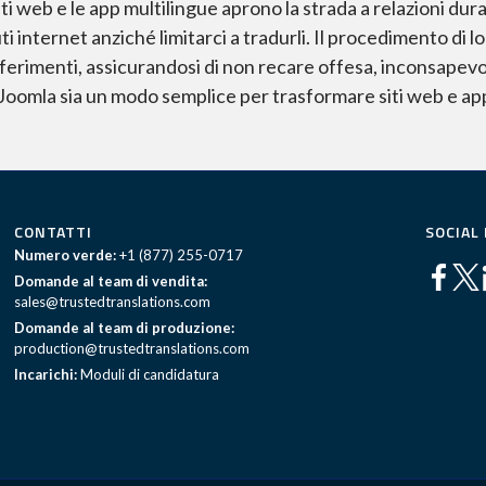
 web e le app multilingue aprono la strada a relazioni durat
 internet anziché limitarci a tradurli. Il procedimento di l
 riferimenti, assicurandosi di non recare offesa, inconsap
 Joomla sia un modo semplice per trasformare siti web e app
CONTATTI
SOCIAL
Numero verde:
+1 (877) 255-0717
Domande al team di vendita:
sales@trustedtranslations.com
Domande al team di produzione:
production@trustedtranslations.com
Incarichi:
Moduli di candidatura