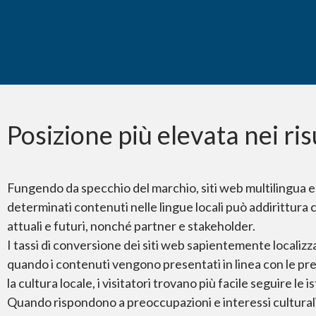
Lo sapevate?
Posizione più elevata nei risu
Fungendo da specchio del marchio, siti web multilingua e a
determinati contenuti nelle lingue locali può addirittura 
attuali e futuri, nonché partner e stakeholder.
I tassi di conversione dei siti web sapientemente localizza
quando i contenuti vengono presentati in linea con le pr
la cultura locale, i visitatori trovano più facile seguire le
Quando rispondono a preoccupazioni e interessi culturali s