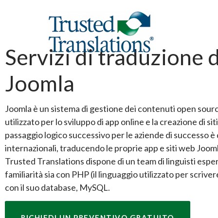
Servizi di traduzione di
Joomla
Joomla è un sistema di gestione dei contenuti open sou
utilizzato per lo sviluppo di app online e la creazione di siti
passaggio logico successivo per le aziende di successo è
internazionali, traducendo le proprie app e siti web Joo
Trusted Translations dispone di un team di linguisti esper
familiarità sia con PHP (il linguaggio utilizzato per scriver
con il suo database, MySQL.
RICHIEDI UN PREVENTIVO GRATUITO