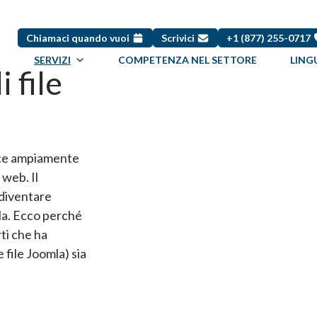
Chiamaci quando vuoi
Scrivici
+1 (877) 255-0717
SERVIZI
COMPETENZA NEL SETTORE
LING
 file
rce ampiamente
 web. Il
 diventare
mla. Ecco perché
ti che ha
e file Joomla) sia