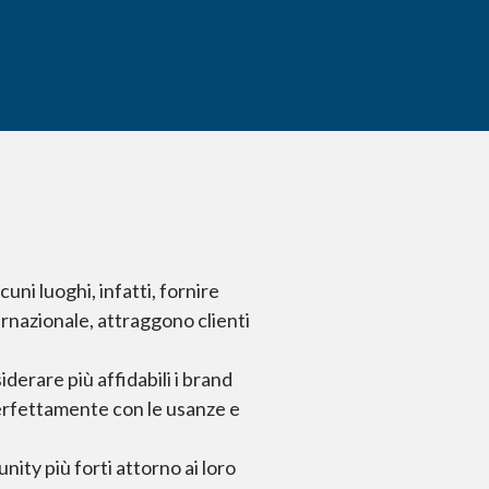
Un’organi
ni luoghi, infatti, fornire
ernazionale, attraggono clienti
derare più affidabili i brand
perfettamente con le usanze e
ity più forti attorno ai loro