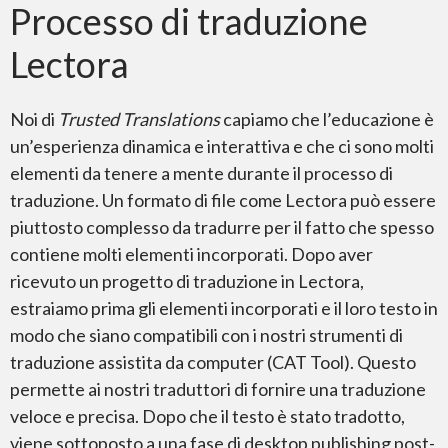
Processo di traduzione
Lectora
Adobe Premiere
Noi di
Trusted Translations
capiamo che l’educazione è
un’esperienza dinamica e interattiva e che ci sono molti
elementi da tenere a mente durante il processo di
traduzione. Un formato di file come Lectora può essere
piuttosto complesso da tradurre per il fatto che spesso
Microsoft Word
contiene molti elementi incorporati. Dopo aver
ricevuto un progetto di traduzione in Lectora,
estraiamo prima gli elementi incorporati e il loro testo in
modo che siano compatibili con i nostri strumenti di
traduzione assistita da computer (CAT Tool). Questo
Microsoft PowerPoint
permette ai nostri traduttori di fornire una traduzione
veloce e precisa. Dopo che il testo è stato tradotto,
viene sottoposto a una fase di desktop publishing post-