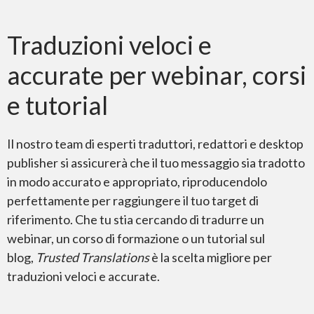
Traduzioni veloci e
Documenti scansionati
accurate per webinar, corsi
e tutorial
Il nostro team di esperti traduttori, redattori e desktop
PDF – Adobe Reader
publisher si assicurerà che il tuo messaggio sia tradotto
in modo accurato e appropriato, riproducendolo
perfettamente per raggiungere il tuo target di
riferimento. Che tu stia cercando di tradurre un
webinar, un corso di formazione o un tutorial sul
blog,
Trusted Translations
è la scelta migliore per
Adobe InDesign
traduzioni veloci e accurate.