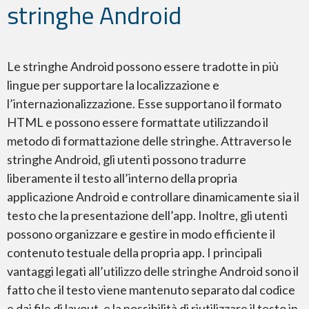
stringhe Android
Le stringhe Android possono essere tradotte in più
lingue per supportare la localizzazione e
PDF – Adobe Reader
l’internazionalizzazione. Esse supportano il formato
HTML e possono essere formattate utilizzando il
metodo di formattazione delle stringhe. Attraverso le
stringhe Android, gli utenti possono tradurre
liberamente il testo all’interno della propria
applicazione Android e controllare dinamicamente sia il
Adobe InDesign
testo che la presentazione dell’app. Inoltre, gli utenti
possono organizzare e gestire in modo efficiente il
contenuto testuale della propria app. I principali
vantaggi legati all’utilizzo delle stringhe Android sono il
fatto che il testo viene mantenuto separato dal codice
Adobe Premiere
e dai file di layout, e la possibilità di riutilizzare il testo in