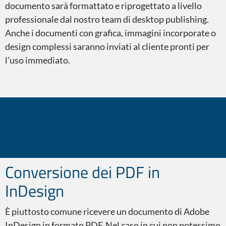
documento sarà formattato e riprogettato a livello
professionale dal nostro team di desktop publishing.
Anche i documenti con grafica, immagini incorporate o
design complessi saranno inviati al cliente pronti per
Microsoft PowerPoint
l’uso immediato.
Microsoft Excel
Conversione dei PDF in
Lo sapevate?
InDesign
È piuttosto comune ricevere un documento di Adobe
Microsoft Project
InDesign in formato PDF. Nel caso in cui non potessimo