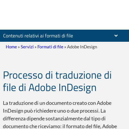
Contenuti relativi ai formati di file
Home
»
Servizi
»
Formati di file
»
Adobe InDesign
Documenti scansionati
Processo di traduzione di
file di Adobe InDesign
La traduzione di un documento creato con Adobe
InDesign può richiedere uno o due processi. La
PDF – Adobe Reader
differenza dipende sostanzialmente dal tipo di
documento che riceviamo: il formato del file, Adobe