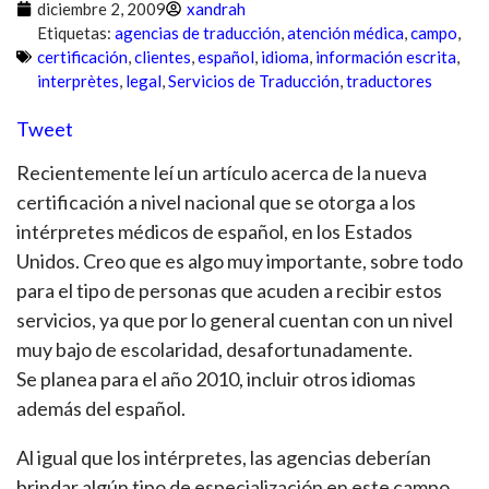
diciembre 2, 2009
xandrah
Etiquetas:
agencias de traducción
,
atención médica
,
campo
,
certificación
,
clientes
,
español
,
idioma
,
información escrita
,
interprètes
,
legal
,
Servicios de Traducción
,
traductores
Tweet
Recientemente leí un artículo acerca de la nueva
certificación a nivel nacional que se otorga a los
intérpretes médicos de español, en los Estados
Unidos. Creo que es algo muy importante, sobre todo
para el tipo de personas que acuden a recibir estos
servicios, ya que por lo general cuentan con un nivel
muy bajo de escolaridad, desafortunadamente.
Se planea para el año 2010, incluir otros idiomas
además del español.
Al igual que los intérpretes, las agencias deberían
brindar algún tipo de especialización en este campo