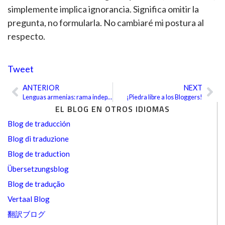
simplemente implica ignorancia. Significa omitir la
pregunta, no formularla. No cambiaré mi postura al
respecto.
Tweet
ANTERIOR
NEXT
Ant
Sig
Lenguas armenias: rama independiente de la familia indoeuropea
¡Piedra libre a los Bloggers!
EL BLOG EN OTROS IDIOMAS
Blog de traducción
Blog di traduzione
Blog de traduction
Übersetzungsblog
Blog de tradução
Vertaal Blog
翻訳ブログ