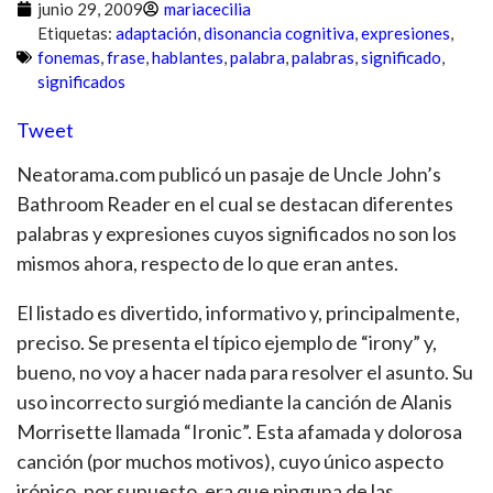
junio 29, 2009
mariacecilia
Etiquetas:
adaptación
,
disonancia cognitiva
,
expresiones
,
fonemas
,
frase
,
hablantes
,
palabra
,
palabras
,
significado
,
significados
Tweet
Neatorama.com publicó un pasaje de Uncle John’s
Bathroom Reader en el cual se destacan diferentes
palabras y expresiones cuyos significados no son los
mismos ahora, respecto de lo que eran antes.
El listado es divertido, informativo y, principalmente,
preciso. Se presenta el típico ejemplo de “irony” y,
bueno, no voy a hacer nada para resolver el asunto. Su
uso incorrecto surgió mediante la canción de Alanis
Morrisette llamada “Ironic”. Esta afamada y dolorosa
canción (por muchos motivos), cuyo único aspecto
irónico, por supuesto, era que ninguna de las