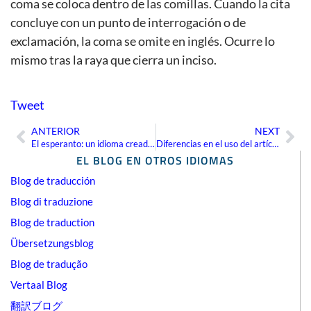
coma se coloca dentro de las comillas. Cuando la cita
concluye con un punto de interrogación o de
exclamación, la coma se omite en inglés. Ocurre lo
mismo tras la raya que cierra un inciso.
Tweet
ANTERIOR
NEXT
Ant
Sig
El esperanto: un idioma creado por una buena causa
Diferencias en el uso del artículo en inglés y en español
EL BLOG EN OTROS IDIOMAS
Blog de traducción
Blog di traduzione
Blog de traduction
Übersetzungsblog
Blog de tradução
Vertaal Blog
翻訳ブログ