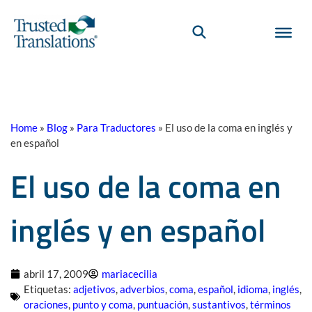
Home
»
Blog
»
Para Traductores
»
El uso de la coma en inglés y
en español
El uso de la coma en
inglés y en español
abril 17, 2009
mariacecilia
Etiquetas:
adjetivos
,
adverbios
,
coma
,
español
,
idioma
,
inglés
,
oraciones
,
punto y coma
,
puntuación
,
sustantivos
,
términos