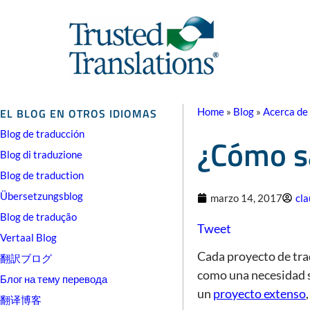
EL BLOG EN OTROS IDIOMAS
Home
»
Blog
»
Acerca de 
Blog de traducción
¿Cómo sa
Blog di traduzione
Blog de traduction
Übersetzungsblog
marzo 14, 2017
cla
Blog de tradução
Tweet
Vertaal Blog
Cada proyecto de tra
翻訳ブログ
como una necesidad so
Блог на тему перевода
un
proyecto extenso
翻译博客