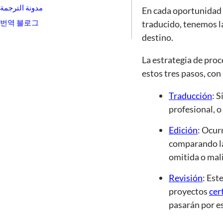
مدونة الترجمة
En cada oportunidad e
번역 블로그
traducido, tenemos la
destino.
La estrategia de pro
estos tres pasos, con
Traducción
: 
profesional, o
Edición
: Ocurr
comparando la 
omitida o mal
Revisión
: Est
proyectos
cer
pasarán por est