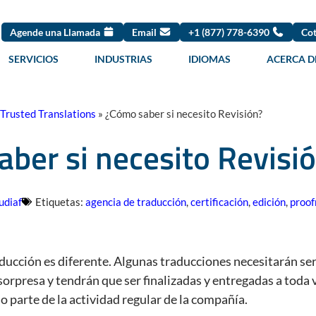
Agende una Llamada
Email
+1 (877) 778-6390
Cot
SERVICIOS
INDUSTRIAS
IDIOMAS
ACERCA D
Trusted Translations
»
¿Cómo saber si necesito Revisión?
ber si necesito Revisi
udiaf
Etiquetas:
agencia de traducción
,
certificación
,
edición
,
proof
ducción es diferente. Algunas traducciones necesitarán ser
rpresa y tendrán que ser finalizadas y entregadas a toda v
, o parte de la actividad regular de la compañía.