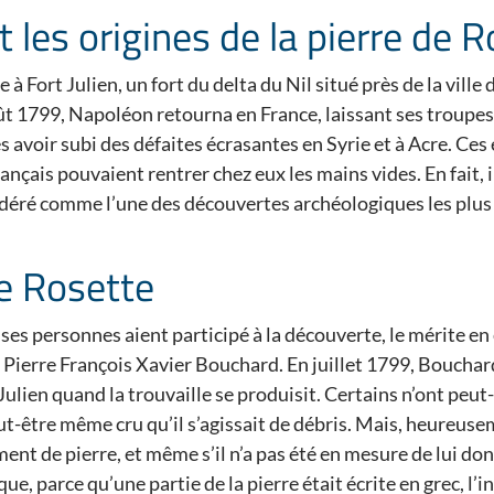
et les origines de la pierre de 
e à Fort Julien, un fort du delta du Nil situé près de la vill
oût 1799, Napoléon retourna en France, laissant ses trou
s avoir subi des défaites écrasantes en Syrie et à Acre. C
rançais pouvaient rentrer chez eux les mains vides. En fait, 
idéré comme l’une des découvertes archéologiques les plus 
de Rosette
s personnes aient participé à la découverte, le mérite en e
Pierre François Xavier Bouchard. En juillet 1799, Bouchard
ulien quand la trouvaille se produisit. Certains n’ont peut-
t-être même cru qu’il s’agissait de débris. Mais, heureuse
ent de pierre, et même s’il n’a pas été en mesure de lui don
e, parce qu’une partie de la pierre était écrite en grec, l’