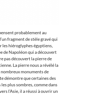
s pensent probablement au
d’un fragment de stèle gravé qui
r les hiéroglyphes égyptiens,
mée de Napoléon qui a découvert
tre pas découvert la pierre de
ienne. La pierre nous a révélé la
t de nombreux monuments de
rte démontre que certaines des
s les plus sombres, comme dans
rs l’Asie, il a réussi à ouvrir un