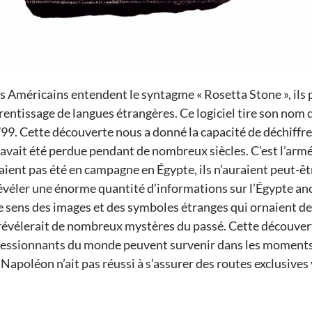
es Américains entendent le syntagme « Rosetta Stone », il
prentissage de langues étrangères. Ce logiciel tire son nom 
99. Cette découverte nous a donné la capacité de déchiffre
 avait été perdue pendant de nombreux siècles. C’est l’ar
avaient pas été en campagne en Égypte, ils n’auraient peut-ê
révéler une énorme quantité d’informations sur l’Égypte anc
t le sens des images et des symboles étranges qui ornaien
 révélerait de nombreux mystères du passé. Cette découve
pressionnants du monde peuvent survenir dans les moment
 Napoléon n’ait pas réussi à s’assurer des routes exclusives ve