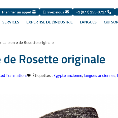
Planifier un appel
Écrivez-nous
+1 (877) 255-0717
SERVICES
EXPERTISE DE L’INDUSTRIE
LANGUES
QUI SO
»
La pierre de Rosette originale
e de Rosette originale
ted Translations
Étiquettes :
Egypte ancienne
,
langues anciennes
,