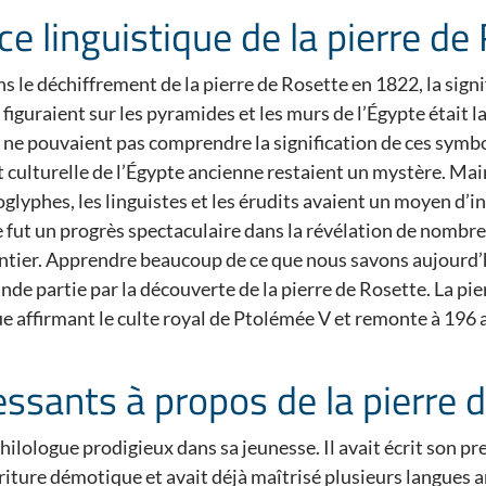
e linguistique de la pierre de
s le déchiffrement de la pierre de Rosette en 1822, la signi
figuraient sur les pyramides et les murs de l’Égypte était
 ne pouvaient pas comprendre la signification de ces symbol
t culturelle de l’Égypte ancienne restaient un mystère. Mai
oglyphes, les linguistes et les érudits avaient un moyen d’i
e fut un progrès spectaculaire dans la révélation de nombr
tier. Apprendre beaucoup de ce que nous savons aujourd’hu
nde partie par la découverte de la pierre de Rosette. La pie
 affirmant le culte royal de Ptolémée V et remonte à 196 av
ressants à propos de la pierre 
ilologue prodigieux dans sa jeunesse. Il avait écrit son pre
riture démotique et avait déjà maîtrisé plusieurs langues a