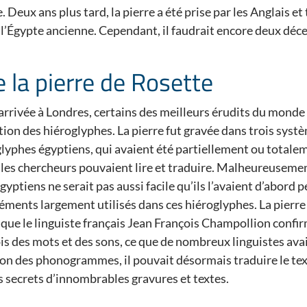
. Deux ans plus tard, la pierre a été prise par les Anglais 
e l’Égypte ancienne. Cependant, il faudrait encore deux déce
 la pierre de Rosette
 arrivée à Londres, certains des meilleurs érudits du monde 
cation des hiéroglyphes. La pierre fut gravée dans trois syst
glyphes égyptiens, qui avaient été partiellement ou totale
e les chercheurs pouvaient lire et traduire. Malheureusemen
yptiens ne serait pas aussi facile qu’ils l’avaient d’abord p
léments largement utilisés dans ces hiéroglyphes. La pierre 
que le linguiste français Jean François Champollion confir
ois des mots et des sons, ce que de nombreux linguistes ava
on des phonogrammes, il pouvait désormais traduire le text
s secrets d’innombrables gravures et textes.