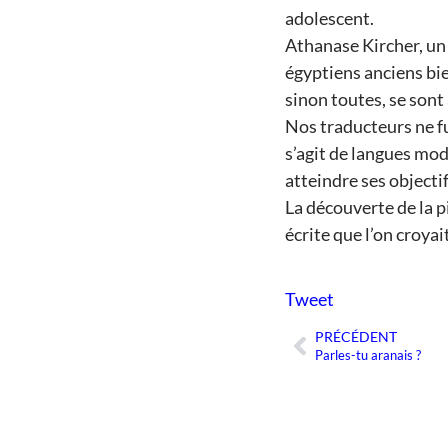
adolescent.
Athanase Kircher, un 
égyptiens anciens bie
sinon toutes, se son
Nos traducteurs ne fu
s’agit de langues mod
atteindre ses objecti
La découverte de la p
écrite que l’on croyai
Tweet
PRÉCÉDENT
Précédent
Parles-tu aranais ?