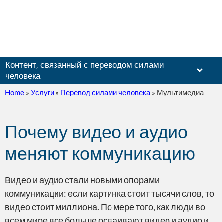
Контент, связанный с переводом силами
человека
Home
»
Услуги
»
Перевод силами человека
»
Мультимедиа
Почему видео и аудио
Документ
меняют коммуникацию
Видео и аудио стали новыми опорами
коммуникации: если картинка стоит тысячи слов, то
видео стоит миллиона. По мере того, как люди во
Веб-сайт
всем мире все больше осваивают видео и аудио и