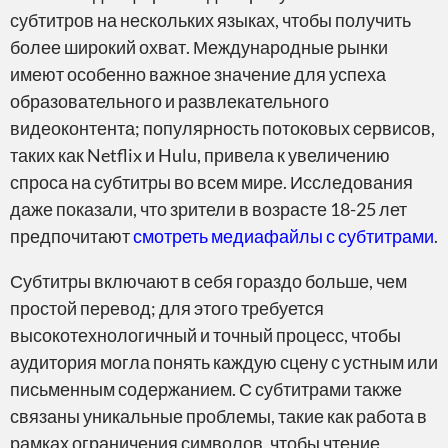
субтитров на нескольких языках, чтобы получить
более широкий охват. Международные рынки
имеют особенно важное значение для успеха
образовательного и развлекательного
видеоконтента; популярность потоковых сервисов,
Компьютерная верстка
таких как Netflix и Hulu, привела к увеличению
спроса на субтитры во всем мире. Исследования
даже показали, что зрители в возрасте 18-25 лет
предпочитают
смотреть медиафайлы с субтитрами
.
Субтитры включают в себя гораздо больше, чем
Творческая адаптация
простой перевод; для этого требуется
высокотехнологичный и точный процесс, чтобы
аудитория могла понять каждую сцену с устным или
письменным содержанием. С субтитрами также
связаны уникальные проблемы, такие как работа в
рамках ограничения символов, чтобы чтение
Субтитры и CART