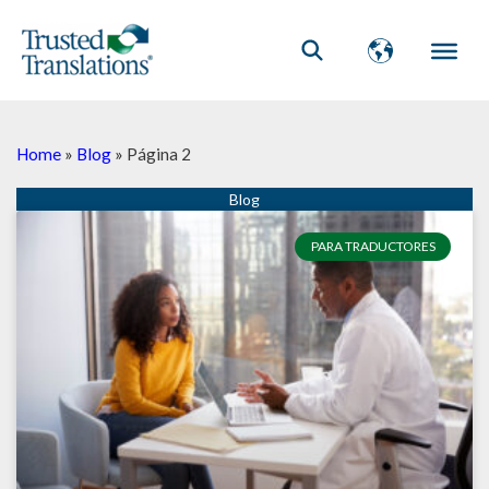
Home
»
Blog
»
Página 2
Página
Página
Página
Página
Página
Página
Página
Página
Página
Página
PARA TRADUCTORES