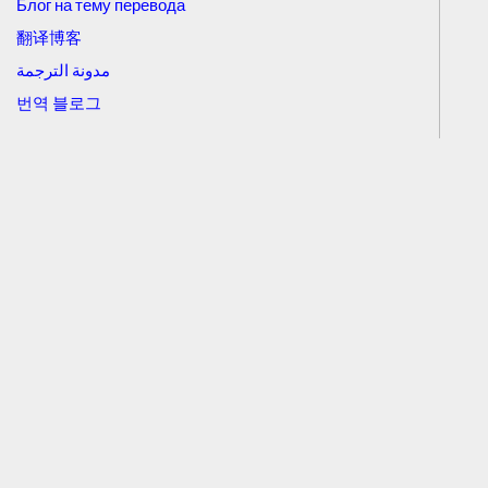
Блог на тему перевода
翻译博客
مدونة الترجمة
번역 블로그