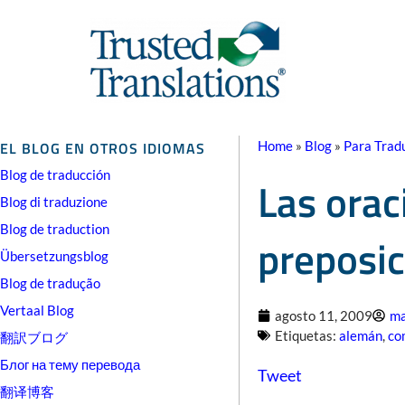
EL BLOG EN OTROS IDIOMAS
Home
»
Blog
»
Para Trad
Blog de traducción
Las orac
Blog di traduzione
Blog de traduction
preposic
Übersetzungsblog
Blog de tradução
Vertaal Blog
agosto 11, 2009
ma
Etiquetas:
alemán
,
co
翻訳ブログ
Блог на тему перевода
Tweet
翻译博客