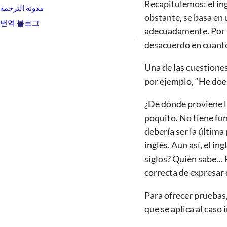
Recapitulemos: el ing
مدونة الترجمة
obstante, se basa en
번역 블로그
adecuadamente. Por l
desacuerdo en cuanto
Una de las cuestiones
por ejemplo, “He does
¿De dónde proviene la
poquito. No tiene fu
debería ser la última
inglés. Aun así, el in
siglos? Quién sabe… 
correcta de expresar
Para ofrecer pruebas
que se aplica al cas