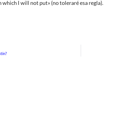
h which I will not put» (no toleraré esa regla).
atín?