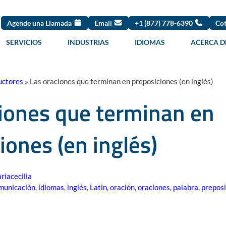
Agende una Llamada
Email
+1 (877) 778-6390
Cot
SERVICIOS
INDUSTRIAS
IDIOMAS
ACERCA D
uctores
»
Las oraciones que terminan en preposiciones (en inglés)
iones que terminan en
iones (en inglés)
riacecilia
municación
,
idiomas
,
inglés
,
Latin
,
oración
,
oraciones
,
palabra
,
preposi