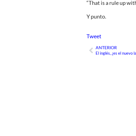
“That is a rule up wit
Y punto.
Tweet
ANTERIOR
Ant
El inglés, ¿es el nuevo l