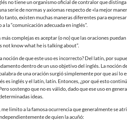
lés no tiene un organismo oficial de contralor que distinga 
 una serie de normas y axiomas respecto de «la mejor mane
o tanto, existen muchas maneras diferentes para expresarse
 a la “comunicación adecuada en inglés”.
 más complejas es aceptar (o no) que las oraciones puedan 
 not know what he is talking about”.
 noción de que este uso es incorrecto? Del latín, por supu
ndamento dentro de un uso objetivo del inglés. La noción d
 palabra de una oración surgió simplemente por que así lo e
glés es inglés y el latín, latín. Entonces, ¿por qué esto cont
Pero sostengo que no es válido, dado que ese uso en genera
 determinadas ideas.
, me limito a la famosa ocurrencia que generalmente se atr
o independientemente de quien la acuñó: