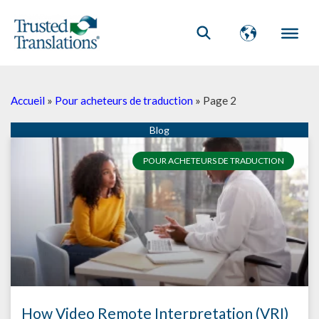
Accueil
»
Pour acheteurs de traduction
»
Page 2
Page
Page
Page
Page
Page
Page
Page
Page
Page
Page
POUR ACHETEURS DE TRADUCTION
How Video Remote Interpretation (VRI)