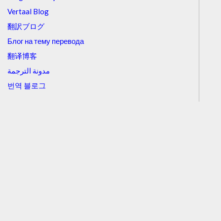
Vertaal Blog
翻訳ブログ
Блог на тему перевода
翻译博客
مدونة الترجمة
번역 블로그