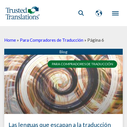
Home
»
Para Compradores de Traducción
»
Página 6
Página
Página
Página
Página
Página
Página
Página
Página
Página
Página
PARA COMPRADORES DE TRADUCCIÓN
Las lenguas que escapan a la traducción